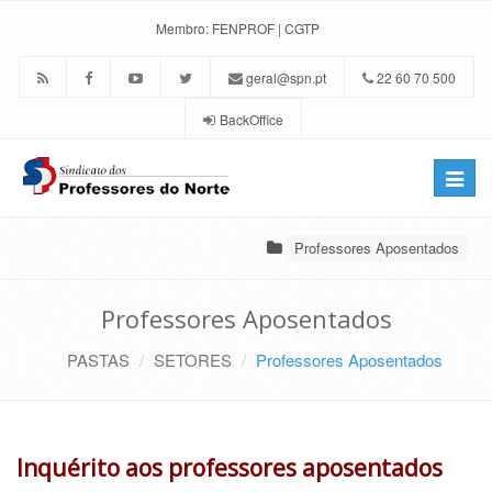
Membro:
FENPROF
|
CGTP
geral@spn.pt
22 60 70 500
BackOffice
Toggle
naviga
Professores Aposentados
Professores Aposentados
PASTAS
SETORES
Professores Aposentados
Inquérito aos professores aposentados