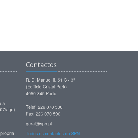
Contactos
R. D. Manuel II, 51 C - 3º
(Edifício Cristal Park)
4050-345 Porto
e a
Telef: 226 070 500
(07/ago)
Fax: 226 070 596
geral@spn.pt
própria
Todos os contactos do SPN