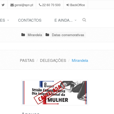
geral@spn.pt
22 60 70 500
BackOffice
ES
CONTACTOS
E AINDA...
Mirandela
Datas comemorativas
PASTAS
DELEGAÇÕES
Mirandela