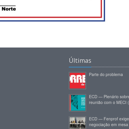
Últimas
Parte do problema
ECD — Plenário sobr
reunião com o MECI 
ECD — Fenprof exige
negociação em mesa 