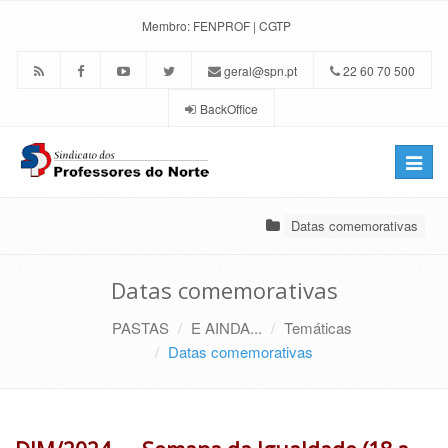
Membro:
FENPROF
|
CGTP
geral@spn.pt
22 60 70 500
BackOffice
Toggle
naviga
Datas comemorativas
Datas comemorativas
PASTAS
E AINDA...
Temáticas
Datas comemorativas