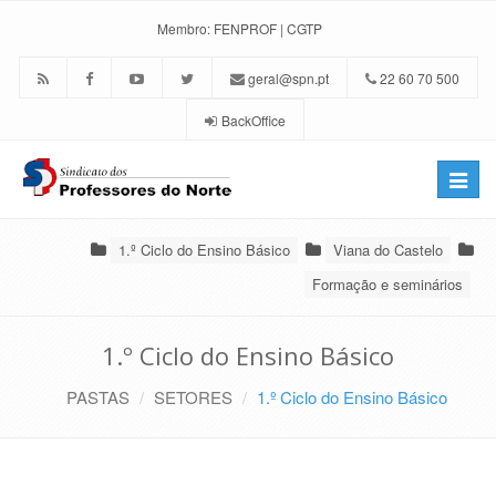
Membro:
FENPROF
|
CGTP
geral@spn.pt
22 60 70 500
BackOffice
Toggle
naviga
1.º Ciclo do Ensino Básico
Viana do Castelo
Formação e seminários
1.º Ciclo do Ensino Básico
PASTAS
SETORES
1.º Ciclo do Ensino Básico