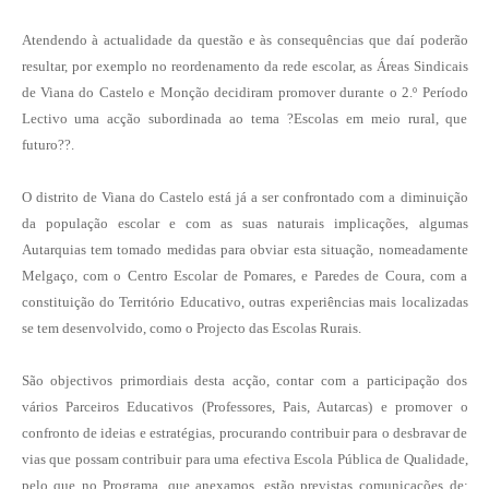
Atendendo à actualidade da questão e às consequências que daí poderão
resultar, por exemplo no reordenamento da rede escolar, as Áreas Sindicais
de Viana do Castelo e Monção decidiram promover durante o 2.º Período
Lectivo uma acção subordinada ao tema ?Escolas em meio rural, que
futuro??.
O distrito de Viana do Castelo está já a ser confrontado com a diminuição
da população escolar e com as suas naturais implicações, algumas
Autarquias tem tomado medidas para obviar esta situação, nomeadamente
Melgaço, com o Centro Escolar de Pomares, e Paredes de Coura, com a
constituição do Território Educativo, outras experiências mais localizadas
se tem desenvolvido, como o Projecto das Escolas Rurais.
São objectivos primordiais desta acção, contar com a participação dos
vários Parceiros Educativos (Professores, Pais, Autarcas) e promover o
confronto de ideias e estratégias, procurando contribuir para o desbravar de
vias que possam contribuir para uma efectiva Escola Pública de Qualidade,
pelo que no Programa, que anexamos, estão previstas comunicações de: