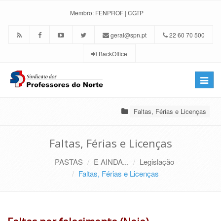
Membro:
FENPROF
|
CGTP
geral@spn.pt
22 60 70 500
BackOffice
Toggle
naviga
Faltas, Férias e Licenças
Faltas, Férias e Licenças
PASTAS
E AINDA...
Legislação
Faltas, Férias e Licenças