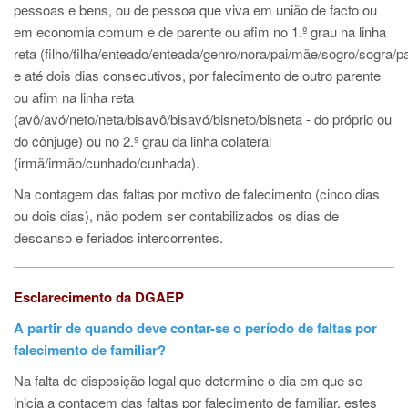
pessoas e bens, ou de pessoa que viva em união de facto ou
em economia comum e de parente ou afim no 1.º grau na linha
reta (filho/filha/enteado/enteada/genro/nora/pai/mãe/sogro/sogra/
e até dois dias consecutivos, por falecimento de outro parente
ou afim na linha reta
(avô/avó/neto/neta/bisavô/bisavó/bisneto/bisneta - do próprio ou
do cônjuge) ou no 2.º grau da linha colateral
(irmã/irmão/cunhado/cunhada).
Na contagem das faltas por motivo de falecimento (cinco dias
ou dois dias), não podem ser contabilizados os dias de
descanso e feriados intercorrentes.
Esclarecimento da DGAEP
A partir de quando deve contar-se o período de faltas por
falecimento de familiar?
Na falta de disposição legal que determine o dia em que se
inicia a contagem das faltas por falecimento de familiar, estes