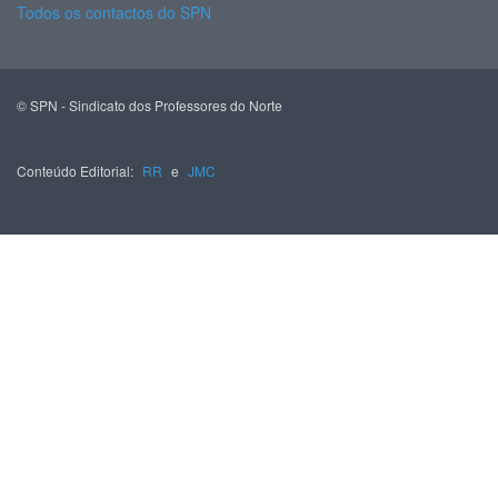
Todos os contactos do SPN
© SPN - Sindicato dos Professores do Norte
Conteúdo Editorial:
RR
e
JMC