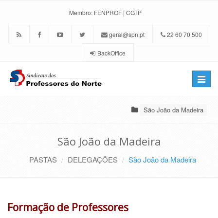
Membro:
FENPROF
|
CGTP
geral@spn.pt
22 60 70 500
BackOffice
Toggle
naviga
São João da Madeira
São João da Madeira
PASTAS
DELEGAÇÕES
São João da Madeira
Formação de Professores