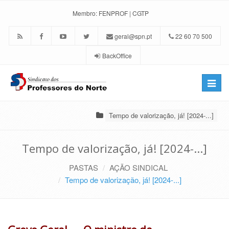
Membro:
FENPROF
|
CGTP
geral@spn.pt
22 60 70 500
BackOffice
Toggle
naviga
Tempo de valorização, já! [2024-...]
Tempo de valorização, já! [2024-...]
PASTAS
AÇÃO SINDICAL
Tempo de valorização, já! [2024-...]