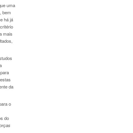
 que uma
a, bem
e há já
ritério
la mais
ltados,
studos
a
 para
 estas
ente da
para o
os do
forças