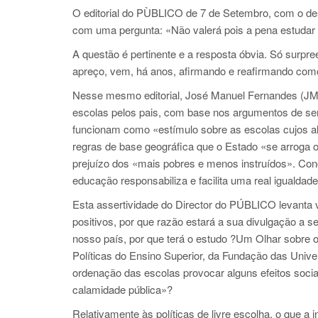
O editorial do PÙBLICO de 7 de Setembro, com o des
com uma pergunta: «Não valerá pois a pena estudar as
A questão é pertinente e a resposta óbvia. Só surp
apreço, vem, há anos, afirmando e reafirmando com
Nesse mesmo editorial, José Manuel Fernandes (JMF)
escolas pelos pais, com base nos argumentos de se
funcionam como «estímulo sobre as escolas cujos al
regras de base geográfica que o Estado «se arroga o 
prejuízo dos «mais pobres e menos instruídos». Conc
educação responsabiliza e facilita uma real igualdad
Esta assertividade do Director do PÚBLICO levanta v
positivos, por que razão estará a sua divulgação a
nosso país, por que terá o estudo ?Um Olhar sobre 
Políticas do Ensino Superior, da Fundação das Unive
ordenação das escolas provocar alguns efeitos soci
calamidade pública»?
Relativamente às políticas de livre escolha, o que a