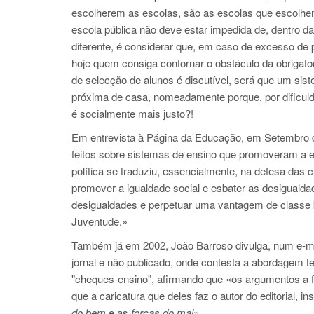
escolherem as escolas, são as escolas que escolhe
escola pública não deve estar impedida de, dentro da
diferente, é considerar que, em caso de excesso de pr
hoje quem consiga contornar o obstáculo da obrigator
de selecção de alunos é discutível, será que um sis
próxima de casa, nomeadamente porque, por dificuld
é socialmente mais justo?!
Em entrevista à Página da Educação, em Setembro d
feitos sobre sistemas de ensino que promoveram a 
política se traduziu, essencialmente, na defesa das c
promover a igualdade social e esbater as desigualdad
desigualdades e perpetuar uma vantagem de classe 
Juventude.»
Também já em 2002, João Barroso divulga, num e-ma
jornal e não publicado, onde contesta a abordagem te
"cheques-ensino", afirmando que «os argumentos a f
que a caricatura que deles faz o autor do editorial, i
do bem
e as
forças do mal
».