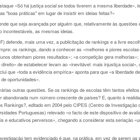
taque «Só há justiça social se todos tiverem a mesma liberdade», t
 "boas práticas" em lugar de insistir em ideias feitas?»
reende que seja avançada por alguém que, relativamente às questões
o incontestáveis, as mesmas ideias.
 defende, mais uma vez, a publicitação de rankings e a livre escol
mpre: os rankings, dando a conhecer as «melhores e piores escolas
unos obtenham piores resultados»; «a competição gera melhorias»;
direito» de estabelecer levam ao «inevitável: mais injustiça social»,
lui que «toda a evidência empírica» aponta para que «a liberdade de
e de oportunidades».
árias outras questões. Se os rankings de escolas têm tantos efeitos
 ser abandonada num número crescente de países? E, quanto à realid
os Rankings?, editado em 2004 pelo CIPES (Centro de Investigação 
rsidades Portuguesas) relevado «o facto de este dispositivo de avali
ais e educativos perversos», chegando a considerar esta seriação «
 investigação tem evidenciado é que, na prática, em vez de serem os 