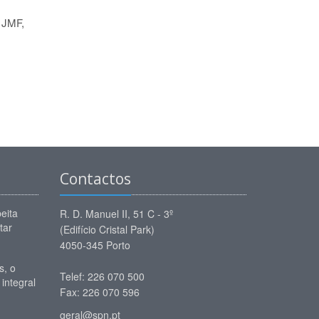
 JMF,
Contactos
eita
R. D. Manuel II, 51 C - 3º
tar
(Edifício Cristal Park)
4050-345 Porto
, o
Telef: 226 070 500
 integral
Fax: 226 070 596
geral@spn.pt