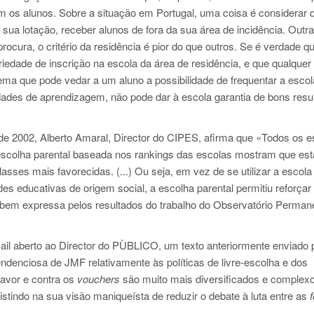
m os alunos. Sobre a situação em Portugal, uma coisa é considerar
 sua lotação, receber alunos de fora da sua área de incidência. Outr
ocura, o critério da residência é pior do que outros. Se é verdade qu
iedade de inscrição na escola da área de residência, e que qualquer c
tema que pode vedar a um aluno a possibilidade de frequentar a esco
ades de aprendizagem, não pode dar à escola garantia de bons resu
e 2002, Alberto Amaral, Director do CIPES, afirma que «Todos os e
escolha parental baseada nos rankings das escolas mostram que est
lasses mais favorecidas. (...) Ou seja, em vez de se utilizar a escola
es educativas de origem social, a escolha parental permitiu reforçar
bem expressa pelos resultados do trabalho do Observatório Perman
il aberto ao Director do PÙBLICO, um texto anteriormente enviado 
ndenciosa de JMF relativamente às políticas de livre-escolha e dos
avor e contra os
vouchers
são muito mais diversificados e complex
nsistindo na sua visão maniqueísta de reduzir o debate à luta entre as