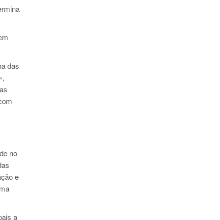
ermina
 em
ha das
»,
 as
 com
ade no
das
ação e
uma
pais a