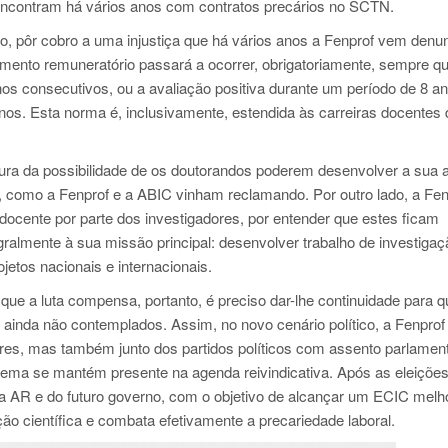
e encontram há vários anos com contratos precários no SCTN.
to, pôr cobro a uma injustiça que há vários anos a Fenprof vem denu
amento remuneratório passará a ocorrer, obrigatoriamente, sempre q
s consecutivos, ou a avaliação positiva durante um período de 8 a
anos. Esta norma é, inclusivamente, estendida às carreiras docentes 
tura da possibilidade de os doutorandos poderem desenvolver a sua a
o, como a Fenprof e a ABIC vinham reclamando. Por outro lado, a Fen
docente por parte dos investigadores, por entender que estes ficam
gralmente à sua missão principal: desenvolver trabalho de investigaç
ojetos nacionais e internacionais.
 a luta compensa, portanto, é preciso dar-lhe continuidade para q
 ainda não contemplados. Assim, no novo cenário político, a Fenprof
dores, mas também junto dos partidos políticos com assento parlament
tema se mantém presente na agenda reivindicativa. Após as eleições
a AR e do futuro governo, com o objetivo de alcançar um ECIC melh
ção científica e combata efetivamente a precariedade laboral.