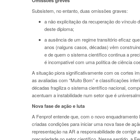
Omissões greves
Subsistem, no entanto, duas omissões graves:
a não explicitação da recuperação do vínculo
deste diploma;
a ausência de um regime transitório eficaz que
anos (nalguns casos, décadas) vêm construind
e de quem o sistema científico continua a preci
é incompatível com uma política de ciência coe
A situação piora significativamente com os cortes i
as avaliadas com “Muito Bom” e classificações infer
décadas fragiliza o sistema científico nacional, com
acentuam a instabilidade num setor que é universal
Nova fase de ação e luta
A Fenprof entende que, com o novo enquadramento l
criadas condições para iniciar uma nova fase de ação
representação na AR a responsabilidade de corrigir 
precariedade no setor científico. Nesse sentido, a F