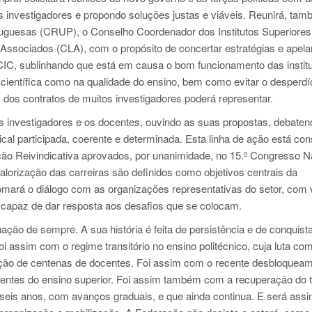
s investigadores e propondo soluções justas e viáveis. Reunirá, tam
uguesas (CRUP), o Conselho Coordenador dos Institutos Superiores
Associados (CLA), com o propósito de concertar estratégias e apela
CIC, sublinhando que está em causa o bom funcionamento das instit
 científica como na qualidade do ensino, bem como evitar o desperdí
 dos contratos de muitos investigadores poderá representar.
s investigadores e os docentes, ouvindo as suas propostas, debaten
cal participada, coerente e determinada. Esta linha de ação está co
o Reivindicativa aprovados, por unanimidade, no 15.º Congresso N
alorização das carreiras são definidos como objetivos centrais da
omará o diálogo com as organizações representativas do setor, com v
va capaz de dar resposta aos desafios que se colocam.
ação de sempre. A sua história é feita de persistência e de conquis
 assim com o regime transitório no ensino politécnico, cuja luta c
ação de centenas de docentes. Foi assim com o recente desbloquea
ocentes do ensino superior. Foi assim também com a recuperação do
seis anos, com avanços graduais, e que ainda continua. E será ass