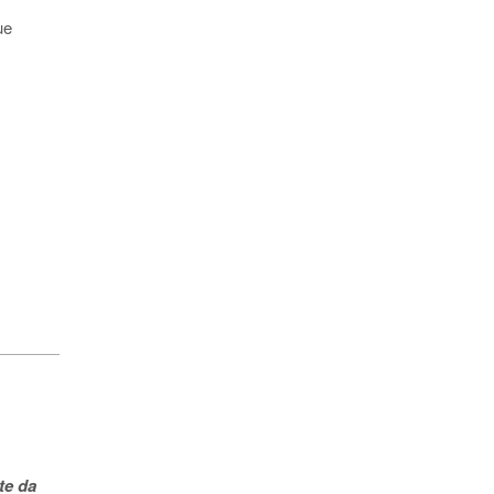
ue
te da