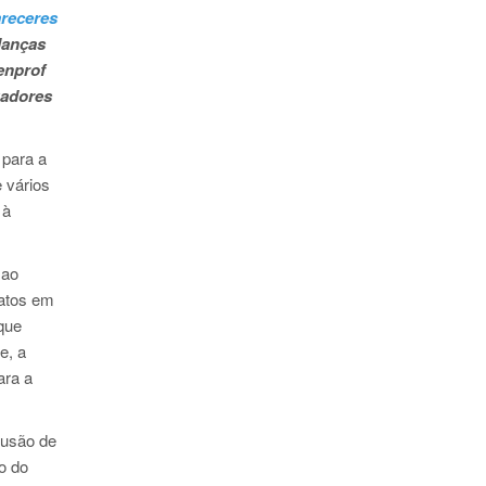
areceres
danças
enprof
gadores
 para a
e vários
 à
 ao
ratos em
 que
e, a
ara a
lusão de
o do