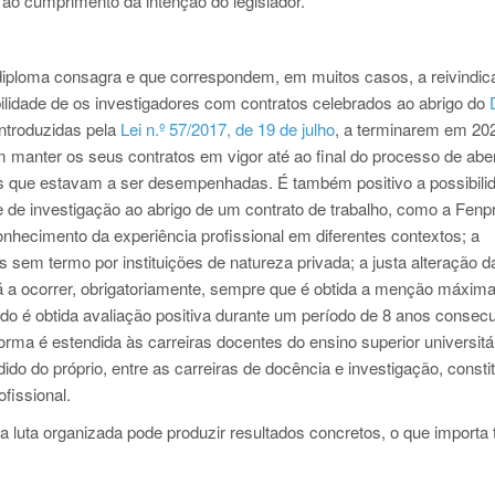
ao cumprimento da intenção do legislador.
diploma consagra e que correspondem, em muitos casos, a reivindi
bilidade de os investigadores com contratos celebrados ao abrigo do
introduzidas pela
Lei n.º 57/2017, de 19 de julho
, a terminarem em 202
m manter os seus contratos em vigor até ao final do processo de abe
es que estavam a ser desempenhadas. É também positivo a possibili
de investigação ao abrigo de um contrato de trabalho, como a Fenpr
ecimento da experiência profissional em diferentes contextos; a
s sem termo por instituições de natureza privada; a justa alteração d
á a ocorrer, obrigatoriamente, sempre que é obtida a menção máxim
o é obtida avaliação positiva durante um período de 8 anos consecu
orma é estendida às carreiras docentes do ensino superior universitá
dido do próprio, entre as carreiras de docência e investigação, consti
fissional.
luta organizada pode produzir resultados concretos, o que importa 