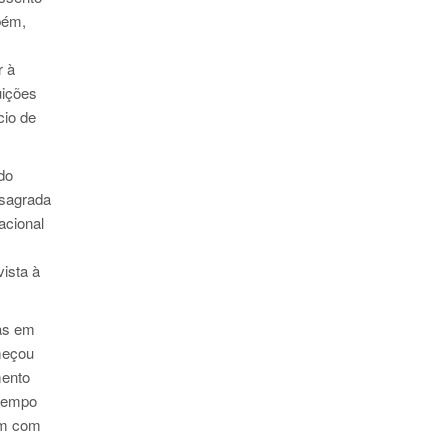
bém,
r à
uições
cio de
do
nsagrada
acional
ista à
tas em
omeçou
mento
 tempo
im com