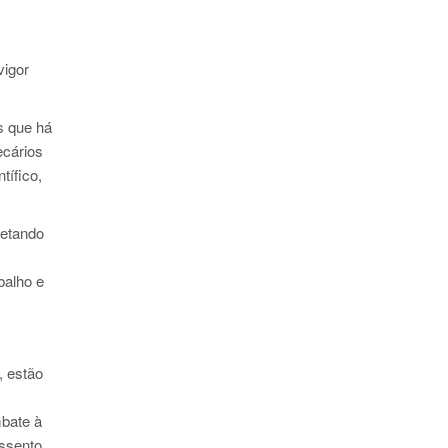
vigor
s que há
ecários
tífico,
fetando
balho e
, estão
mbate à
assento