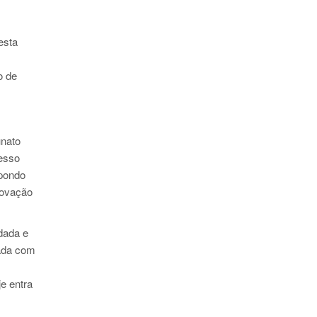
esta
o de
unato
cesso
opondo
rovação
dada e
gada com
e entra