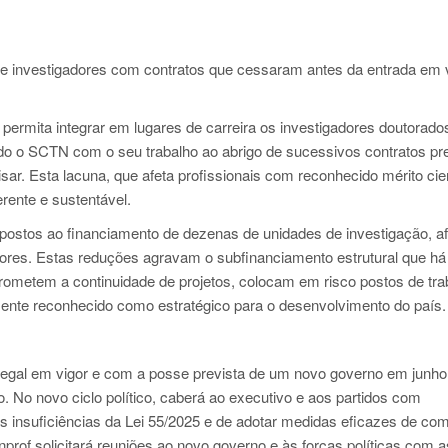
 de investigadores com contratos que cessaram antes da entrada em 
 permita integrar em lugares de carreira os investigadores doutorado
o o SCTN com o seu trabalho ao abrigo de sucessivos contratos pr
sar. Esta lacuna, que afeta profissionais com reconhecido mérito cien
rente e sustentável.
mpostos ao financiamento de dezenas de unidades de investigação, a
iores. Estas reduções agravam o subfinanciamento estrutural que há
prometem a continuidade de projetos, colocam em risco postos de tra
mente reconhecido como estratégico para o desenvolvimento do país.
egal em vigor e com a posse prevista de um novo governo em junho
. No novo ciclo político, caberá ao executivo e aos partidos com
as insuficiências da Lei 55/2025 e de adotar medidas eficazes de co
enprof solicitará reuniões ao novo governo e às forças políticas com 