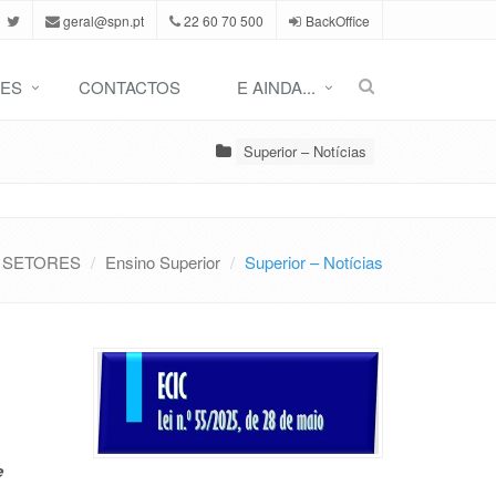
geral@spn.pt
22 60 70 500
BackOffice
ES
CONTACTOS
E AINDA...
Superior – Notícias
SETORES
Ensino Superior
Superior – Notícias
e