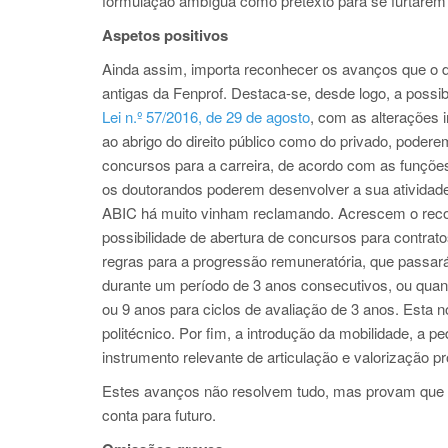
formulação ambígua como pretexto para se furtarem 
Aspetos positivos
Ainda assim, importa reconhecer os avanços que o 
antigas da Fenprof. Destaca-se, desde logo, a possi
Lei n.º 57/2016, de 29 de agosto
, com as alterações 
ao abrigo do direito público como do privado, podere
concursos para a carreira, de acordo com as funçõ
os doutorandos poderem desenvolver a sua atividade 
ABIC há muito vinham reclamando. Acrescem o reconh
possibilidade de abertura de concursos para contrato
regras para a progressão remuneratória, que passar
durante um período de 3 anos consecutivos, ou quand
ou 9 anos para ciclos de avaliação de 3 anos. Esta n
politécnico. Por fim, a introdução da mobilidade, a pe
instrumento relevante de articulação e valorização pro
Estes avanços não resolvem tudo, mas provam que a 
conta para futuro.