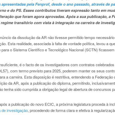
 apresentadas pela Fenprof, desde o ano passado, através de p
rno e do PS. Esses contributos tiveram expressão tanto em mu
lteração que foram agora aprovadas.
Após a sua publicação, a F
 regime transitório com vista à integração na carreira de investi
anúncio da dissolução da AR não tivesse permitido tempo necessário
o. Esta realidade, associada à falta de vontade política, levou a qu
e para o Sistema Científico e Tecnológico Nacional (SCTN) ficassem
uficiente, é o facto de os investigadores com contratos celebrados
 (DL57), com termo previsto para 2025, poderem manter os seus cont
ra a carreira. Esta disposição é restritiva, entendendo a Federação
ção da AR, após a publicação do diploma, permitindo, inclusivament
o tenha sido cumprida a obrigação legal de abertura de concursos p
após a publicação do novo ECIC, a próxima legislatura proceda à inc
a de investigação
, procedendo de forma clara e efetiva à regularizaçã