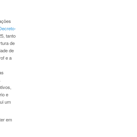
cações
Decreto-
5, tanto
rtura de
dade de
of e a
as
a
tivos,
rio e
tui um
ter em