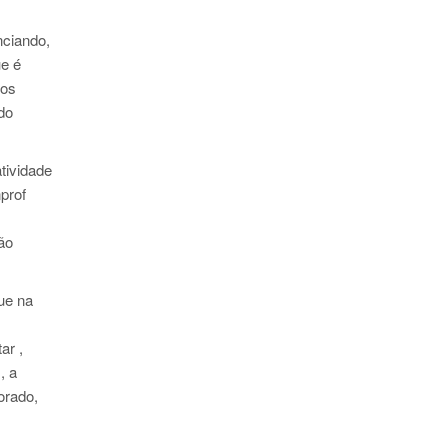
nciando,
ue é
nos
do
tividade
prof
ão
ue na
ar ,
, a
orado,