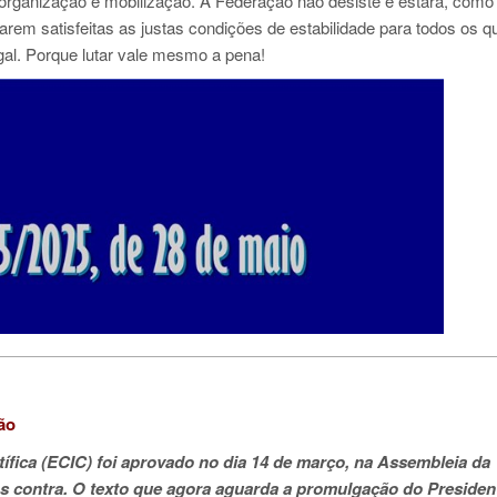
 organização e mobilização. A Federação não desiste e estará, como
tarem satisfeitas as justas condições de estabilidade para todos os q
gal. Porque lutar vale mesmo a pena!
ão
tífica (ECIC) foi aprovado no dia 14 de março, na Assembleia da
s contra. O texto que agora aguarda a promulgação do Presiden