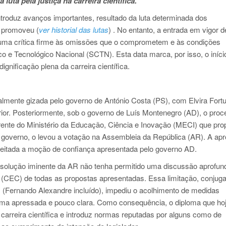
uta pela justiça na carreira científica.
ntroduz avanços importantes, resultado da luta determinada dos
a promoveu (
ver historial das lutas
) . No entanto, a entrada em vigor d
uma crítica firme às omissões que o comprometem e às condições
o e Tecnológico Nacional (SCTN). Esta data marca, por isso, o iníci
ignificação plena da carreira científica.
ialmente gizada pelo governo de António Costa (PS), com Elvira Fort
rior. Posteriormente, sob o governo de Luís Montenegro (AD), o pro
frente do Ministério da Educação, Ciência e Inovação (MECI) que pr
r governo, o levou a votação na Assembleia da República (AR). A ap
rejeitada a moção de confiança apresentada pelo governo AD.
issolução iminente da AR não tenha permitido uma discussão aprofun
(CEC) de todas as propostas apresentadas. Essa limitação, conju
res (Fernando Alexandre incluído), impediu o acolhimento de medidas
orma apressada e pouco clara. Como consequência, o diploma que hoj
 carreira científica e introduz normas reputadas por alguns como de