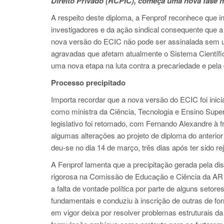
Direito Privado (RCPIC), começa uma nova fase na l
A respeito deste diploma, a Fenprof reconhece que i
investigadores e da ação sindical consequente que 
nova versão do ECIC não pode ser assinalada sem 
agravadas que afetam atualmente o Sistema Científic
uma nova etapa na luta contra a precariedade e pela d
Processo precipitado
Importa recordar que a nova versão do ECIC foi inic
como ministra da Ciência, Tecnologia e Ensino Supe
legislativo foi retomado, com Fernando Alexandre à 
algumas alterações ao projeto de diploma do anterio
deu-se no dia 14 de março, três dias após ter sido 
A Fenprof lamenta que a precipitação gerada pela d
rigorosa na Comissão de Educação e Ciência da AR 
a falta de vontade política por parte de alguns seto
fundamentais e conduziu à inscrição de outras de f
em vigor deixa por resolver problemas estruturais da