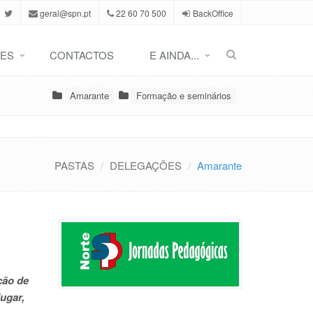
geral@spn.pt
22 60 70 500
BackOffice
ES
CONTACTOS
E AINDA...
Amarante
Formação e seminários
PASTAS
DELEGAÇÕES
Amarante
ção de
lugar,