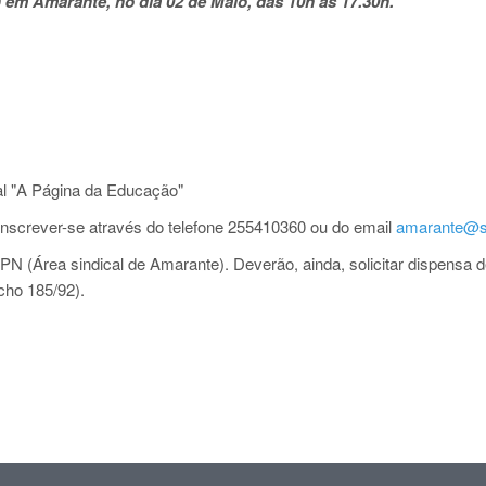
 em Amarante, no dia 02 de Maio, das 10h às 17.30h.
al "A Página da Educação"
inscrever-se através do telefone 255410360 ou do email
amarante@s
PN (Área sindical de Amarante). Deverão, ainda, solicitar dispensa 
cho 185/92).