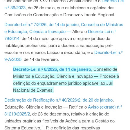
funcionamento do XXV Governo Constitucional e o
Decreto-Lei
n.º 36/2023
, de 26 de maio, que estabelece a orgânica das
Comissões de Coordenação e Desenvolvimento Regional.
Decreto-Lei n.º 7/2026, de 14 de janeiro, Conselho de Ministros
e Educação, Ciência e Inovação —
Altera o
Decreto-Lei n.º
79/2014
, de 14 de maio, que aprova o regime jurídico da
habilitação profissional para a docência na educação pré-
escolar e nos ensinos básico e secundário, e o
Decreto-Lei n.º
9-A/2025
, de 14 de fevereiro.
Decreto-Lei n.º 8/2026, de 14 de janeiro
, Conselho de
Ministros e Educação, Ciência e Inovação — Procede à
definição do enquadramento jurídico aplicável ao Júri
Nacional de Exames.
Declaração de Retificação n.º 40/2026/2, de 20 de janeiro
,
Educação, Ciência e Inovação — Retifica o
Aviso (extrato) n.º
31219/2025/2
, de 23 de dezembro, relativo à criação de
unidades orgânicas flexíveis da Agência para a Gestão do
Sistema Educativo, I. P. e definição das respetivas