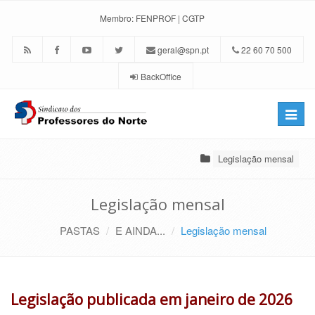
Membro:
FENPROF
|
CGTP
geral@spn.pt
22 60 70 500
BackOffice
Toggle
naviga
Legislação mensal
Legislação mensal
PASTAS
E AINDA...
Legislação mensal
Legislação publicada em janeiro de 2026