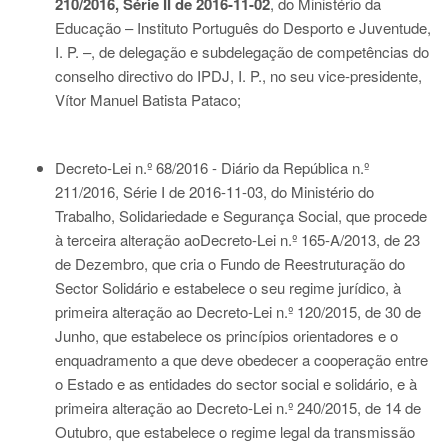
210/2016, Série II de 2016-11-02
, do Ministério da
Educação – Instituto Português do Desporto e Juventude,
I. P. –, de delegação e subdelegação de competências do
conselho directivo do IPDJ, I. P., no seu vice-presidente,
Vítor Manuel Batista Pataco;
Decreto-Lei n.º 68/2016 - Diário da República n.º
211/2016, Série I de 2016-11-03
, do Ministério do
Trabalho, Solidariedade e Segurança Social, que procede
à terceira alteração ao
Decreto-Lei n.º 165-A/2013
, de 23
de Dezembro, que cria o Fundo de Reestruturação do
Sector Solidário e estabelece o seu regime jurídico, à
primeira alteração ao
Decreto-Lei n.º 120/2015
, de 30 de
Junho, que estabelece os princípios orientadores e o
enquadramento a que deve obedecer a cooperação entre
o Estado e as entidades do sector social e solidário, e à
primeira alteração ao
Decreto-Lei n.º 240/2015
, de 14 de
Outubro, que estabelece o regime legal da transmissão