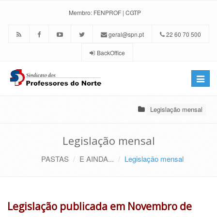
Membro:
FENPROF
|
CGTP
geral@spn.pt
22 60 70 500
BackOffice
Toggle
naviga
Legislação mensal
Legislação mensal
PASTAS
E AINDA...
Legislação mensal
Legislação publicada em Novembro de