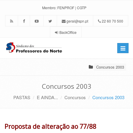
Membro:
FENPROF
|
CGTP
geral@spn.pt
22 60 70 500
BackOffice
Toggle
naviga
Concursos 2003
Concursos 2003
PASTAS
E AINDA...
Concursos
Concursos 2003
Proposta de alteração ao 77/88