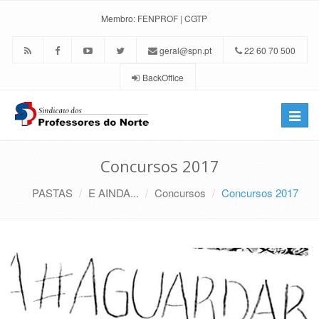
Membro:
FENPROF
|
CGTP
geral@spn.pt
22 60 70 500
BackOffice
Toggle
naviga
Concursos 2017
PASTAS
E AINDA...
Concursos
Concursos 2017