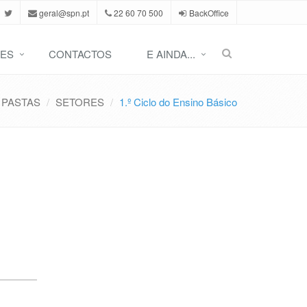
geral@spn.pt
22 60 70 500
BackOffice
ES
CONTACTOS
E AINDA...
PASTAS
SETORES
1.º Ciclo do Ensino Básico