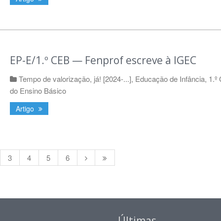
EP-E/1.º CEB — Fenprof escreve à IGEC
Tempo de valorização, já! [2024-...]
,
Educação de Infância
,
1.º 
do Ensino Básico
Artigo
3
4
5
6
Últimas