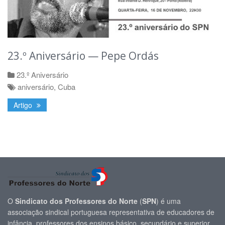
23.º Aniversário — Pepe Ordás
23.º Aniversário
aniversário
,
Cuba
Artigo
O
Sindicato dos Professores do Norte
(
SPN
) é uma
associação sindical portuguesa representativa de educadores de
infância, professores dos ensinos básico, secundário e superior,