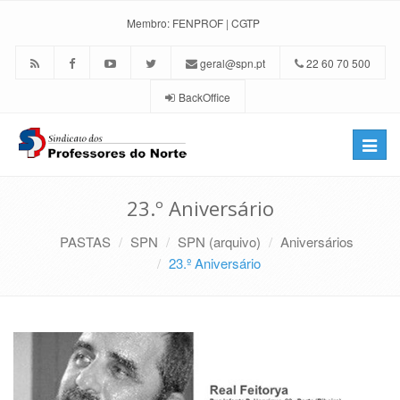
Membro:
FENPROF
|
CGTP
geral@spn.pt
22 60 70 500
BackOffice
Toggle
naviga
23.º Aniversário
PASTAS
SPN
SPN (arquivo)
Aniversários
23.º Aniversário