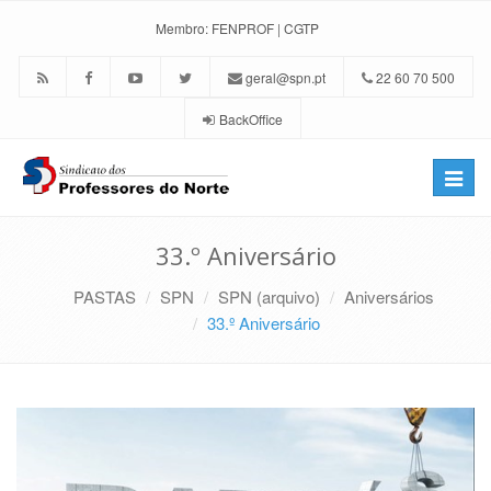
Membro:
FENPROF
|
CGTP
geral@spn.pt
22 60 70 500
BackOffice
Toggle
naviga
33.º Aniversário
PASTAS
SPN
SPN (arquivo)
Aniversários
33.º Aniversário