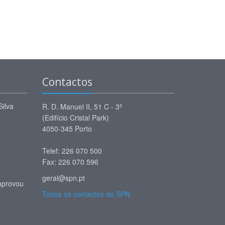
Contactos
Silva
R. D. Manuel II, 51 C - 3º
(Edifício Cristal Park)
4050-345 Porto
Telef: 226 070 500
Fax: 226 070 596
geral@spn.pt
aprovou
Todos os contactos do SPN