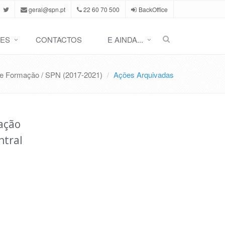
geral@spn.pt
22 60 70 500
BackOffice
ES
CONTACTOS
E AINDA...
de Formação / SPN (2017-2021)
Ações Arquivadas
ação
ntral