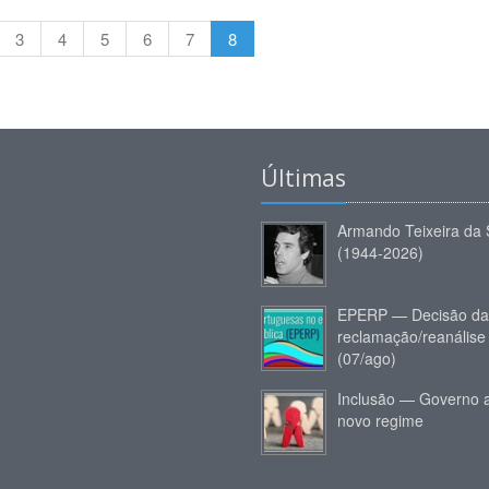
3
4
5
6
7
8
Últimas
Armando Teixeira da 
(1944-2026)
EPERP — Decisão da
reclamação/reanálise
(07/ago)
Inclusão — Governo 
novo regime