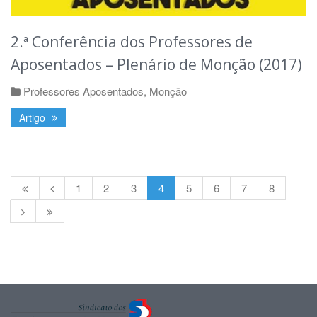
2.ª Conferência dos Professores de
Aposentados – Plenário de Monção (2017)
Professores Aposentados
,
Monção
Artigo
1
2
3
4
5
6
7
8