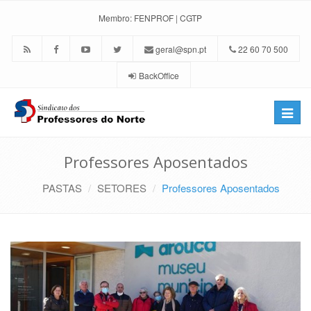
Membro:
FENPROF
|
CGTP
geral@spn.pt
22 60 70 500
BackOffice
Toggle
naviga
Professores Aposentados
PASTAS
SETORES
Professores Aposentados