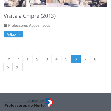
Visita a Chipre (2013)
Professores Aposentados
Artigo
1
2
3
4
5
6
7
8