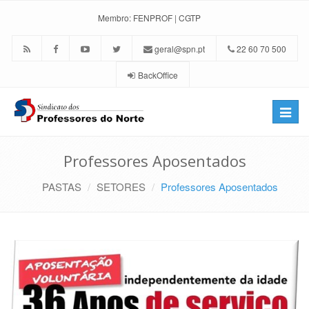
Membro:
FENPROF
|
CGTP
geral@spn.pt
22 60 70 500
BackOffice
Toggle
naviga
Professores Aposentados
PASTAS
SETORES
Professores Aposentados