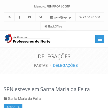
Membro:
FENPROF
|
CGTP
geral@spn.pt
22 60 70 500
BackOffice
Toggle
naviga
DELEGAÇÕES
PASTAS
DELEGAÇÕES
SPN esteve em Santa Maria da Feira
Santa Maria da Feira
Artigo