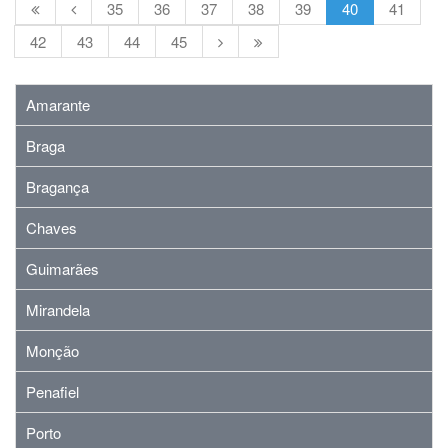
35
36
37
38
39
40
41
42
43
44
45
Amarante
Braga
Bragança
Chaves
Guimarães
Mirandela
Monção
Penafiel
Porto