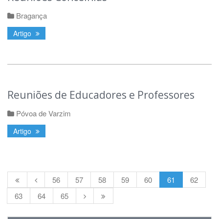
Bragança
Artigo
Reuniões de Educadores e Professores
Póvoa de Varzim
Artigo
56
57
58
59
60
61
62
63
64
65