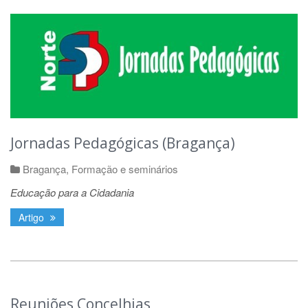
Jornadas Pedagógicas (Bragança)
Bragança
,
Formação e seminários
Educação para a Cidadania
Artigo
Reuniões Concelhias