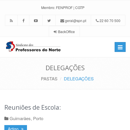
Membro:
FENPROF
|
CGTP
geral@spn.pt
22 60 70 500
BackOffice
Toggle
naviga
DELEGAÇÕES
PASTAS
DELEGAÇÕES
Reuniões de Escola:
Guimarães
,
Porto
Artigo