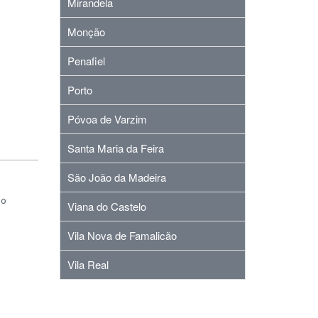
Mirandela
Monção
Penafiel
Porto
Póvoa de Varzim
Santa Maria da Feira
São João da Madeira
º
Viana do Castelo
Vila Nova de Famalicão
Vila Real