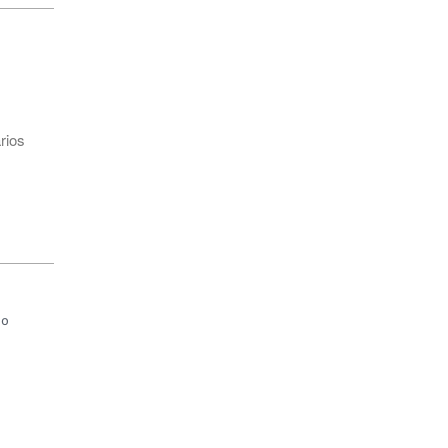
rios
º