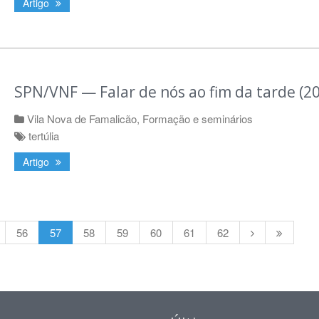
Artigo
SPN/VNF — Falar de nós ao fim da tarde (2
Vila Nova de Famalicão
,
Formação e seminários
tertúlia
Artigo
56
57
58
59
60
61
62