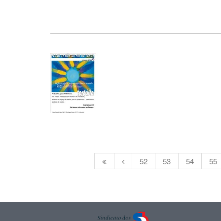
52
53
54
55