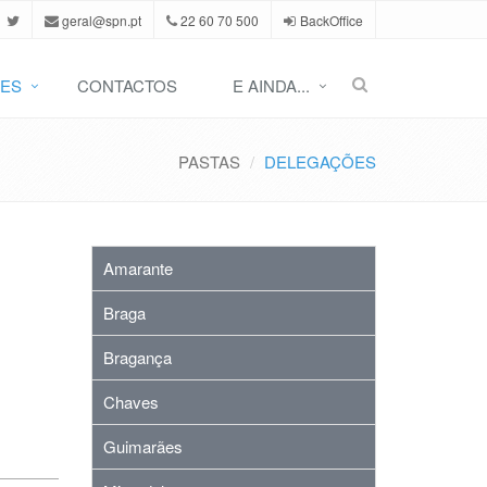
geral@spn.pt
22 60 70 500
BackOffice
ES
CONTACTOS
E AINDA...
PASTAS
DELEGAÇÕES
Amarante
Braga
Bragança
Chaves
Guimarães