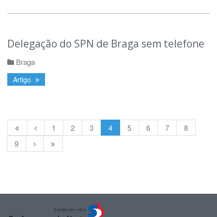
Delegação do SPN de Braga sem telefone
Braga
Artigo
1
2
3
4
5
6
7
8
9