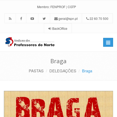
Membro:
FENPROF
|
CGTP
geral@spn.pt
22 60 70 500
BackOffice
Toggle
naviga
Braga
PASTAS
DELEGAÇÕES
Braga