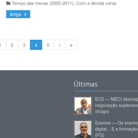
Tempo das trevas (2005-2011)
,
Com a devida vénia
Artigo
1
2
3
4
5
Últimas
ECD — MECI desresp
negociação suplemen
(6/ago)
Exames — Os exames
digital... E a formação
(FG)