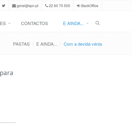
geral@spn.pt
22 60 70 500
BackOffice
ES
CONTACTOS
E AINDA...
PASTAS
E AINDA...
Com a devida vénia
 para