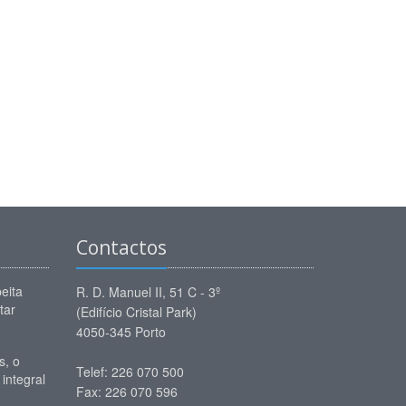
Contactos
eita
R. D. Manuel II, 51 C - 3º
tar
(Edifício Cristal Park)
4050-345 Porto
, o
Telef: 226 070 500
 integral
Fax: 226 070 596