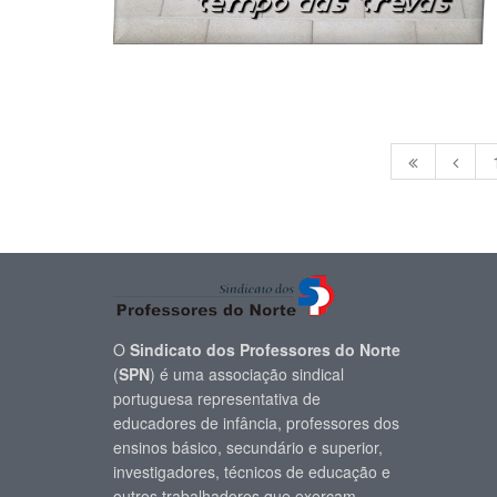
O
Sindicato dos Professores do Norte
(
SPN
) é uma associação sindical
portuguesa representativa de
educadores de infância, professores dos
ensinos básico, secundário e superior,
investigadores, técnicos de educação e
outros trabalhadores que exerçam