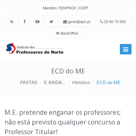
Membro:
FENPROF
|
CGTP
geral@spn.pt
22 60 70 500
BackOffice
Toggle
naviga
ECD do ME
PASTAS
E AINDA...
Histórico
ECD do ME
M.E. pretende enganar os professores;
não está previsto qualquer concurso a
Professor Titular!