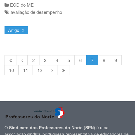
ECD do ME
avaliação de desempenho
Artigo
2
3
4
5
6
7
8
9
10
11
12
O
Sindicato dos Professores do Norte
(
SPN
) é uma
associação sindical portuguesa representativa de educadores de