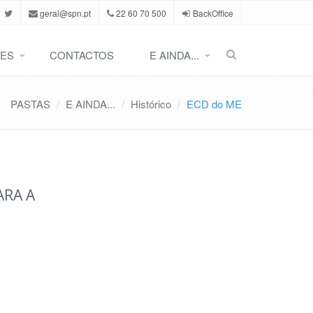
geral@spn.pt
22 60 70 500
BackOffice
ES
CONTACTOS
E AINDA...
PASTAS
E AINDA...
Histórico
ECD do ME
ARA A