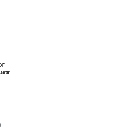
ROF
antir
a