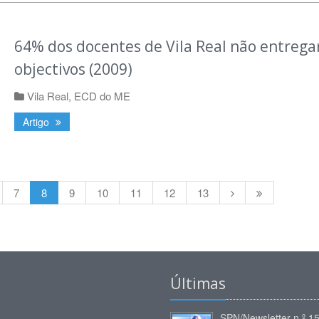
64% dos docentes de Vila Real não entreg
objectivos (2009)
Vila Real
,
ECD do ME
Artigo
7
8
9
10
11
12
13
Últimas
SPN/Newsletter n.º 1