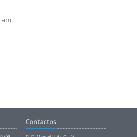
aram
Contactos
59 (08
R. D. Manuel II, 51 C - 3º