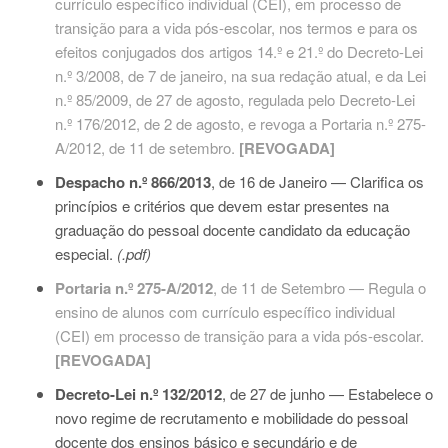
currículo específico individual (CEI), em processo de
transição para a vida pós-escolar, nos termos e para os
efeitos conjugados dos artigos 14.º e 21.º do
Decreto-Lei
n.º 3/2008
, de 7 de janeiro, na sua redação atual, e da
Lei
n.º 85/2009
, de 27 de agosto, regulada pelo
Decreto-Lei
n.º 176/2012
, de 2 de agosto, e revoga a
Portaria n.º 275-
A/2012
, de 11 de setembro.
[REVOGADA]
Despacho n.º 866/2013
, de 16 de Janeiro
—
Clarifica os
princípios e critérios que devem estar presentes na
graduação do pessoal docente candidato da educação
especial.
(.pdf)
Portaria n.º 275-A/2012
, de 11 de Setembro — Regula o
ensino de alunos com currículo específico individual
(CEI) em processo de transição para a vida pós-escolar.
[REVOGADA]
Decreto-Lei n.º 132/2012
, de 27 de junho
—
Estabelece o
novo regime de recrutamento e mobilidade do pessoal
docente dos ensinos básico e secundário e de