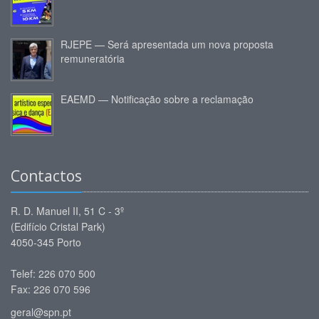
RJEPE — Será apresentada um nova proposta
remuneratória
EAEMD — Notificação sobre a reclamação
Contactos
R. D. Manuel II, 51 C - 3º
(Edifício Cristal Park)
4050-345 Porto
Telef: 226 070 500
Fax: 226 070 596
geral@spn.pt