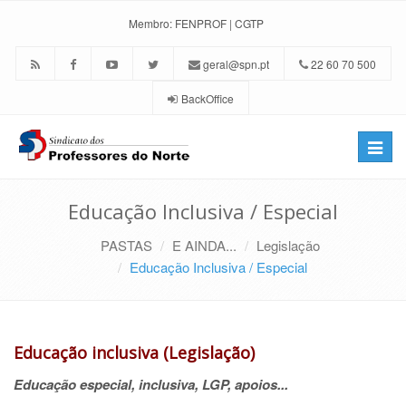
Membro:
FENPROF
|
CGTP
geral@spn.pt
22 60 70 500
BackOffice
Toggle
naviga
Educação Inclusiva / Especial
PASTAS
E AINDA...
Legislação
Educação Inclusiva / Especial
Educação inclusiva (Legislação)
Educação especial, inclusiva, LGP, apoios...