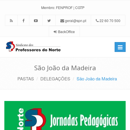
Membro:
FENPROF
|
CGTP
geral@spn.pt
22 60 70 500
BackOffice
Toggle
naviga
São João da Madeira
PASTAS
DELEGAÇÕES
São João da Madeira