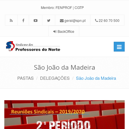
Membro:
FENPROF
|
CGTP
geral@spn.pt
22 60 70 500
BackOffice
Toggle
naviga
São João da Madeira
PASTAS
DELEGAÇÕES
São João da Madeira