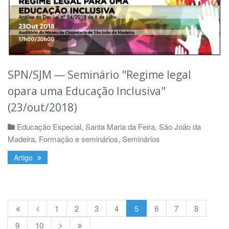
SPN/SJM — Seminário "Regime legal
opara uma Educação Inclusiva"
(23/out/2018)
Educação Especial
,
Santa Maria da Feira
,
São João da
Madeira
,
Formação e seminários
,
Seminários
Artigo
1
2
3
4
5
6
7
8
9
10