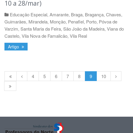
10 a 28/mar)
Educação Especial
,
Amarante
,
Braga
,
Bragança
,
Chaves
,
Guimarães
,
Mirandela
,
Monção
,
Penafiel
,
Porto
,
Póvoa de
Varzim
,
Santa Maria da Feira
,
São João da Madeira
,
Viana do
Castelo
,
Vila Nova de Famalicão
,
Vila Real
Artigo
4
5
6
7
8
9
10