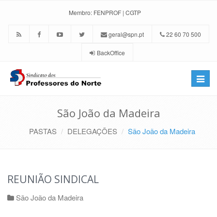
Membro:
FENPROF
|
CGTP
geral@spn.pt
22 60 70 500
BackOffice
Toggle
naviga
São João da Madeira
PASTAS
DELEGAÇÕES
São João da Madeira
REUNIÃO SINDICAL
São João da Madeira