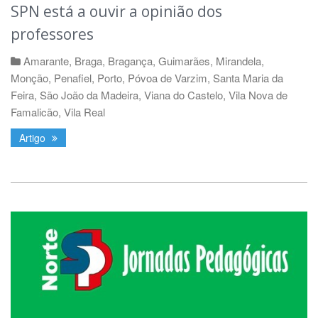
SPN está a ouvir a opinião dos
professores
Amarante
,
Braga
,
Bragança
,
Guimarães
,
Mirandela
,
Monção
,
Penafiel
,
Porto
,
Póvoa de Varzim
,
Santa Maria da
Feira
,
São João da Madeira
,
Viana do Castelo
,
Vila Nova de
Famalicão
,
Vila Real
Artigo