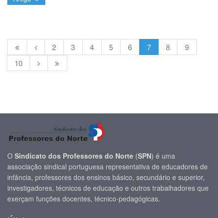
2
3
4
5
6
7
8
9
10
O
Sindicato dos Professores do Norte
(
SPN
) é uma
associação sindical portuguesa representativa de educadores de
infância, professores dos ensinos básico, secundário e superior,
investigadores, técnicos de educação e outros trabalhadores que
exerçam funções docentes, técnico-pedagógicas.