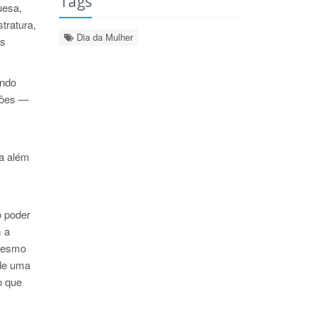
Tags
uesa,
tratura,
Dia da Mulher
os
endo
ções —
ra além
o poder
m a
 mesmo
 de uma
o que