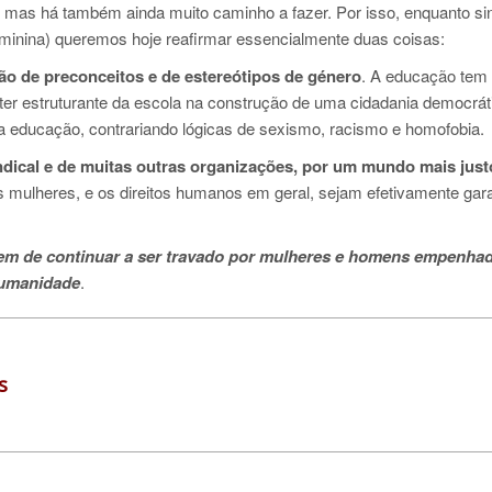
, mas há também ainda muito caminho a fazer. Por isso, enquanto si
inina) queremos hoje reafirmar essencialmente duas coisas:
ão de preconceitos e de estereótipos de género
. A educação tem 
ter estruturante da escola na construção de uma cidadania democrát
a educação, contrariando lógicas de sexismo, racismo e homofobia.
ndical e de muitas outras organizações, por um mundo mais just
s mulheres, e os direitos humanos em geral, sejam efetivamente gar
em de continuar a ser travado por mulheres e homens empenha
humanidade
.
s