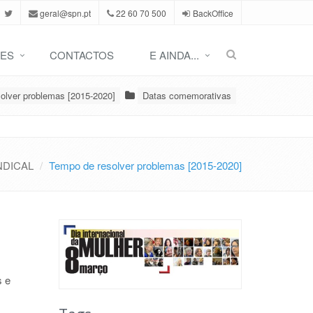
geral@spn.pt
22 60 70 500
BackOffice
ES
CONTACTOS
E AINDA...
olver problemas [2015-2020]
Datas comemorativas
NDICAL
Tempo de resolver problemas [2015-2020]
s e