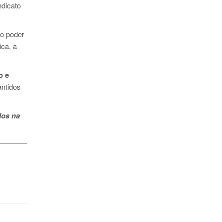
ndicato
o poder
ica, a
o e
antidos
dos na