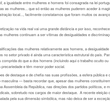
il
, a igualdade entre mulheres e homens foi consagrada na lei portug
 todas as mulheres... que só então as mulheres puderem aceder à magis
stração local..., facilmente constatamos que foram muitos os avanç
etização na vida real vai uma grande distância e por isso, reconhec
as mulheres continuam a ser vítimas de desigualdades e discrimina
lificações das mulheres relativamente aos homens, a desigualdade
 no setor privado é ainda uma característica estrutural do país. Pa
is comprida do que a dos homens (
incluindo aqui o trabalho oculto ou
a precariedade e têm menor poder social.
de destaque e de chefia nas suas profissões, a esfera pública e 
 masculina — basta recordar que, apesar das mulheres constituíre
na Assembleia da República, nas direções dos partidos políticos, e
ndicais, sobretudo nos cargos de maior destaque. A recente eleição
nalada pela sua dimensão simbólica, mas não deixa de ser a exceçã