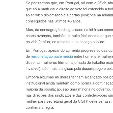
Se pensarmos que, em Portugal, só com o
25 de Abr
que só a partir daí o direito ao voto foi estendido a
ao serviço diplomático
e a certas posições na admini
conseguidos nas últimos 46 anos.
Mas, da consagração da igualdade na lei à sua concr
esses avanços,
também é muito fácil constatar que
na vida familiar, no trabalho e no espaço público.
E
m Portugal,
apesar do aumento progressivo das qua
de
remuneração base média
entre homens e mulheres
disso, as mulheres têm um
a jornada de trabalho ma
invisível), são mais atingidas pelo desemprego e pel
Embora algumas mulheres tenham alcançado posições 
institucional ainda mantêm como norma a dominação
maioria da população, são uma minoria no governo, 
nas direções dos sindicatos e das confederações si
mulher para secretária geral da CGTP deve ser assi
confirma a regra.