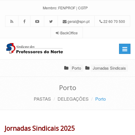
Membro:
FENPROF
|
CGTP
geral@spn.pt
22 60 70 500
BackOffice
Toggle
naviga
Porto
Jornadas Sindicais
Porto
PASTAS
DELEGAÇÕES
Porto
Jornadas Sindicais 2025