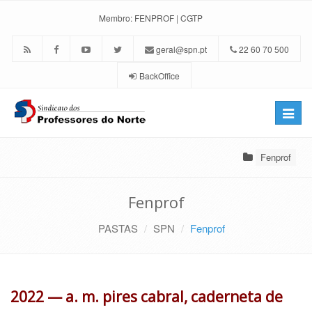
Membro:
FENPROF
|
CGTP
geral@spn.pt
22 60 70 500
BackOffice
Toggle
naviga
Fenprof
Fenprof
PASTAS
SPN
Fenprof
2022 — a. m. pires cabral, caderneta de