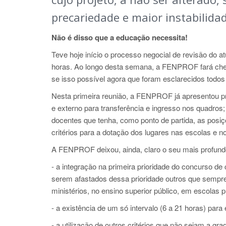
precariedade e maior instabilida
Não é disso que a educação necessita!
Teve hoje início o processo negocial de revisão do 
horas. Ao longo desta semana, a FENPROF fará che
se isso possível agora que foram esclarecidos todo
Nesta primeira reunião, a FENPROF já apresentou pr
e externo para transferência e ingresso nos quadros
docentes que tenha, como ponto de partida, as posi
critérios para a dotação dos lugares nas escolas e 
A FENPROF deixou, ainda, claro o seu mais profun
- a integração na primeira prioridade do concurso d
serem afastados dessa prioridade outros que sempr
ministérios, no ensino superior público, em escolas p
- a existência de um só intervalo (6 a 21 horas) para 
- a utilização de outros critérios que não sejam a gr