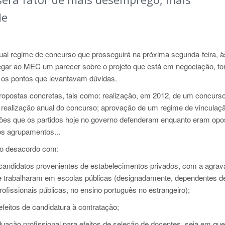
de
atual regime de concurso que prosseguirá na próxima segunda-feira, à
gar ao MEC um parecer sobre o projeto que está em negociação, to
s os pontos que levantavam dúvidas.
opostas concretas, tais como: realização, em 2012, de um concurso
; realização anual do concurso; aprovação de um regime de vinculaç
ções que os partidos hoje no governo defenderam enquanto eram opo
nos agrupamentos...
do desacordo com:
e candidatos provenientes de estabelecimentos privados, com a agrav
e trabalharam em escolas públicas (designadamente, dependentes d
rofissionais públicas, no ensino português no estrangeiro);
efeitos de candidatura à contratação;
aduação profissional para efeitos de seleção de docentes, seja em que