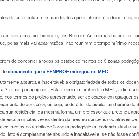
ntes de se esgotarem os candidatos que a integram; à discriminação
foram avaliados, por exemplo, nas Regiões Autónomas ou em institu
e, pelas mais variadas razões, não reuniram o tempo mínimo nece
 terem de concorrer a todos os estabelecimentos de 3 zonas pedagóg
m de
documento que a FENPROF entregou no MEC
.
tamente absurda e inaceitável: a obrigatoriedade de todos os docen
, a 3 zonas pedagógicas. Esta exigência, pretende o MEC, aplica-se 
, nos termos do projeto apresentado, ser colocados em qualquer es
iamente de concorrer, ou seja, poderá ter de aceitar um horário de 
s da sua residência; da mesma forma, um professor que pretenda apr
ia de escola (muitas vezes dentro do mesmo concelho) ou através de
belecimentos no âmbito de 3 zonas pedagógicas, podendo afastar-se
ido. Isto é completamente absurdo e inaceitável e, se não fosse con