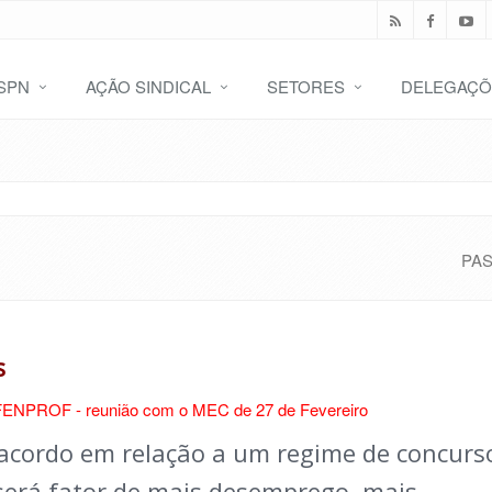
SPN
AÇÃO SINDICAL
SETORES
DELEGAÇÕ
PA
s
ENPROF - reunião com o MEC de 27 de Fevereiro
acordo em relação a um regime de concurs
, será fator de mais desemprego, mais