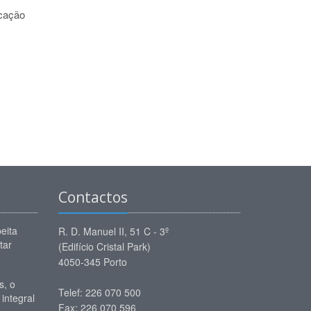
ocação
Contactos
eita
R. D. Manuel II, 51 C - 3º
tar
(Edifício Cristal Park)
4050-345 Porto
, o
Telef: 226 070 500
 integral
Fax: 226 070 596