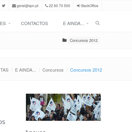
geral@spn.pt
22 60 70 500
BackOffice
ES
CONTACTOS
E AINDA...
Concursos 2012
STAS
E AINDA...
Concursos
Concursos 2012
os