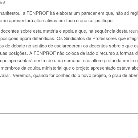
ão!
manifestou, a FENPROF irá elaborar um parecer em que, não só regi
o apresentará alternativas em tudo o que se justifique.
centes sobre esta matéria e apela a que, na sequência desta reun
s posições agora defendidas. Os Sindicatos de Professores que integ
 de debate no sentido de esclarecerem os docentes sobre o que e
suas posições. A FENPROF não coloca de lado o recurso a formas de
que apresentará dentro de uma semana, não altere profundamente o
 membros da equipa ministerial que o projeto apresentado estava abe
lia”. Veremos, quando for conhecido o novo projeto, o grau de abert