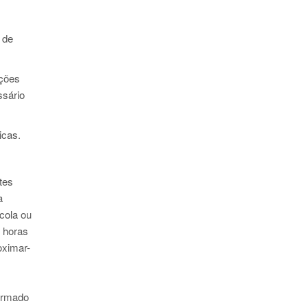
 de
ições
ssário
icas.
tes
a
cola ou
6 horas
oximar-
firmado