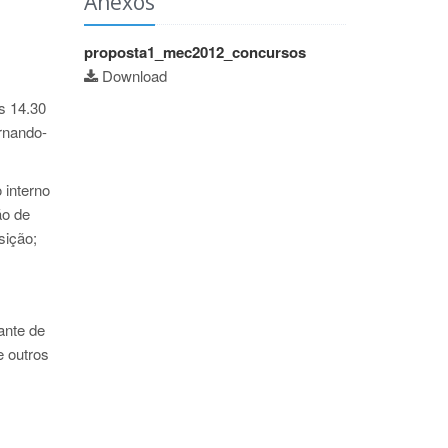
Anexos
proposta1_mec2012_concursos
Download
s 14.30
rnando-
 interno
ão de
sição;
ante de
e outros