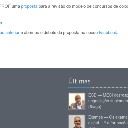
NPROF uma
proposta
para a revisão do modelo de concursos de col
a
.
ão anterior
e abrimos o debate da proposta no nosso
Facebook
.
Últimas
ECD — MECI desresp
negociação suplemen
(6/ago)
Exames — Os exames
digital... E a formação