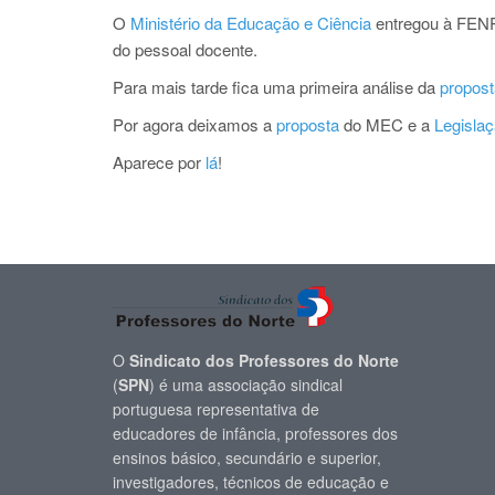
O
Ministério da Educação e Ciência
entregou à FE
do pessoal docente.
Para mais tarde fica uma primeira análise da
propost
Por agora deixamos a
proposta
do MEC e a
Legislaç
Aparece por
lá
!
O
Sindicato dos Professores do Norte
(
SPN
) é uma associação sindical
portuguesa representativa de
educadores de infância, professores dos
ensinos básico, secundário e superior,
investigadores, técnicos de educação e