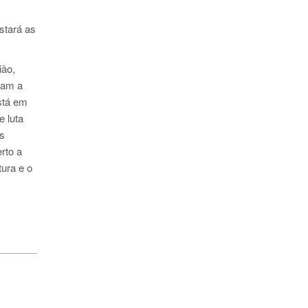
stará as
ião,
ram a
stá em
 luta
s
rto a
ura e o