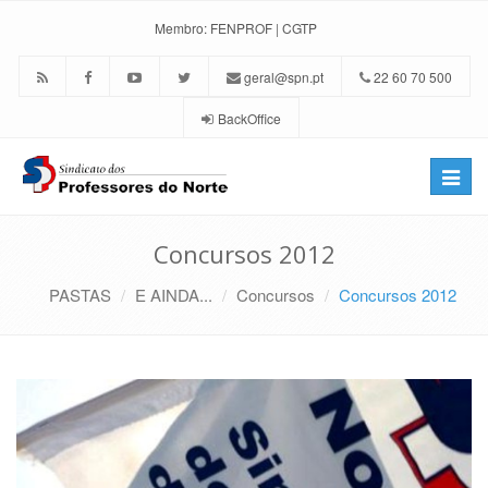
Membro:
FENPROF
|
CGTP
geral@spn.pt
22 60 70 500
BackOffice
Toggle
naviga
Concursos 2012
PASTAS
E AINDA...
Concursos
Concursos 2012