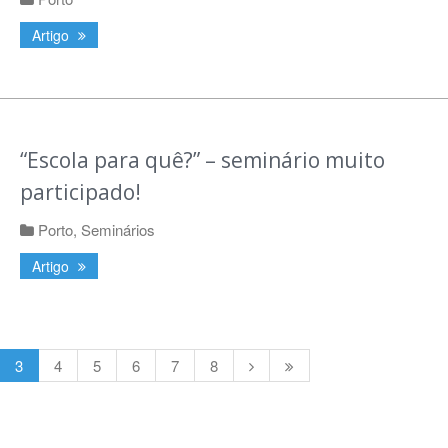
Artigo
“Escola para quê?” – seminário muito
participado!
Porto
,
Seminários
Artigo
3
4
5
6
7
8