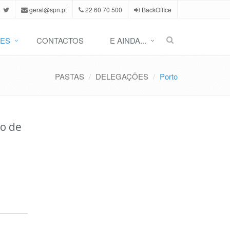
geral@spn.pt
22 60 70 500
BackOffice
ES
CONTACTOS
E AINDA...
PASTAS
DELEGAÇÕES
Porto
o de