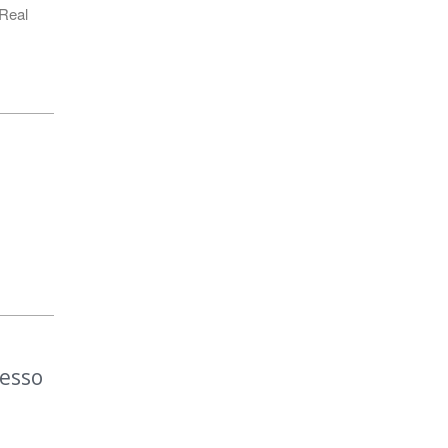
 Real
resso