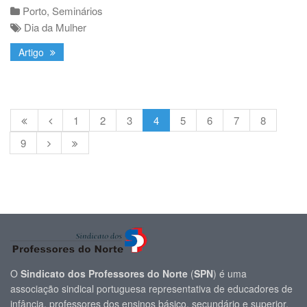
Porto
,
Seminários
Dia da Mulher
Artigo
1
2
3
4
5
6
7
8
9
O
Sindicato dos Professores do Norte
(
SPN
) é uma
associação sindical portuguesa representativa de educadores de
infância, professores dos ensinos básico, secundário e superior,