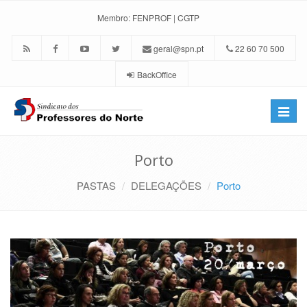
Membro:
FENPROF
|
CGTP
geral@spn.pt
22 60 70 500
BackOffice
Toggle
naviga
Porto
PASTAS
DELEGAÇÕES
Porto