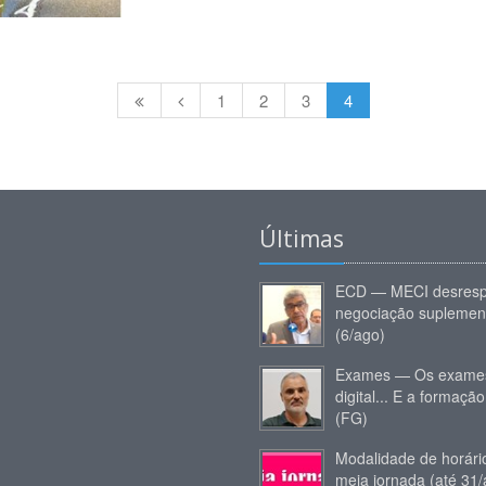
1
2
3
4
Últimas
ECD — MECI desresp
negociação suplemen
(6/ago)
Exames — Os exames
digital... E a formação
(FG)
Modalidade de horár
meia jornada (até 31/