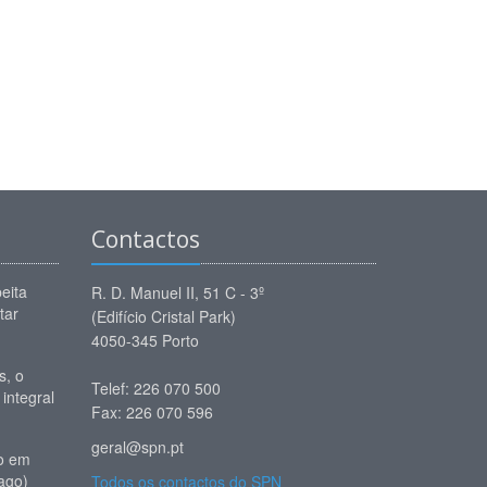
Contactos
eita
R. D. Manuel II, 51 C - 3º
tar
(Edifício Cristal Park)
4050-345 Porto
, o
Telef: 226 070 500
 integral
Fax: 226 070 596
geral@spn.pt
io em
ago)
Todos os contactos do SPN