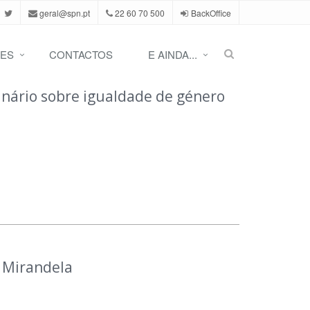
geral@spn.pt
22 60 70 500
BackOffice
ES
CONTACTOS
E AINDA...
nário sobre igualdade de género
 Mirandela