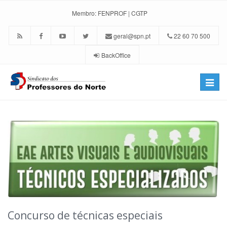
Membro:
FENPROF
|
CGTP
geral@spn.pt
22 60 70 500
BackOffice
Toggle
naviga
Concurso de técnicas especiais