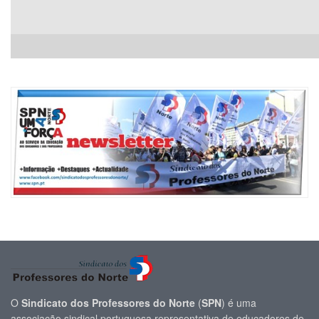
O
Sindicato dos Professores do Norte
(
SPN
) é uma
associação sindical portuguesa representativa de educadores de