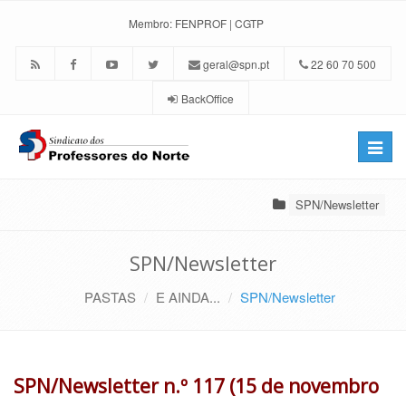
Membro:
FENPROF
|
CGTP
geral@spn.pt
22 60 70 500
BackOffice
Toggle
naviga
SPN/Newsletter
SPN/Newsletter
PASTAS
E AINDA...
SPN/Newsletter
SPN/Newsletter n.º 117 (15 de novembro