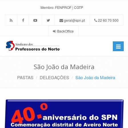
Membro:
FENPROF
|
CGTP
geral@spn.pt
22 60 70 500
BackOffice
Toggle
naviga
São João da Madeira
PASTAS
DELEGAÇÕES
São João da Madeira