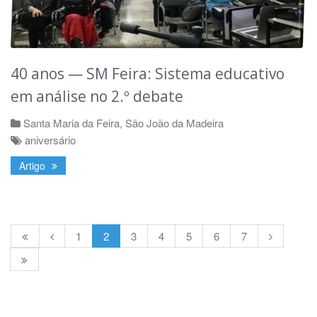
40 anos — SM Feira: Sistema educativo
em análise no 2.º debate
Santa Maria da Feira
,
São João da Madeira
aniversário
Artigo
1
2
3
4
5
6
7