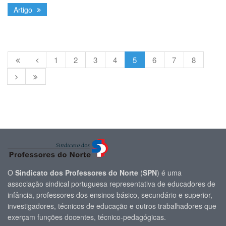
Artigo
1
2
3
4
5
6
7
8
O
Sindicato dos Professores do Norte
(
SPN
) é uma
associação sindical portuguesa representativa de educadores de
infância, professores dos ensinos básico, secundário e superior,
investigadores, técnicos de educação e outros trabalhadores que
exerçam funções docentes, técnico-pedagógicas.