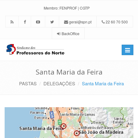
Membro:
FENPROF
|
CGTP
geral@spn.pt
22 60 70 500
BackOffice
Toggle
naviga
Santa Maria da Feira
PASTAS
DELEGAÇÕES
Santa Maria da Feira