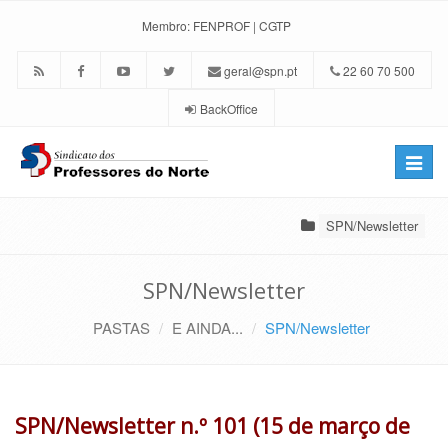
Membro:
FENPROF
|
CGTP
geral@spn.pt
22 60 70 500
BackOffice
Toggle
naviga
SPN/Newsletter
SPN/Newsletter
PASTAS
E AINDA...
SPN/Newsletter
SPN/Newsletter n.º 101 (15 de março de