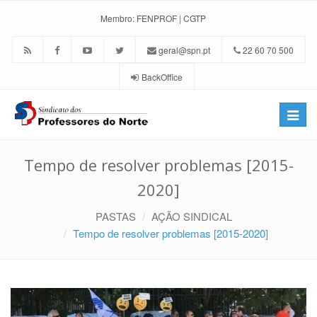
Membro:
FENPROF
|
CGTP
geral@spn.pt
22 60 70 500
BackOffice
Toggle
naviga
Tempo de resolver problemas [2015-
2020]
PASTAS
AÇÃO SINDICAL
Tempo de resolver problemas [2015-2020]