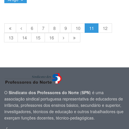
6
7
8
9
10
11
12
13
14
15
16
O
Sindicato dos Professores do Norte
(
SPN
) é uma
associação sindical portuguesa representativa de educadores de
infância, professores dos ensinos básico, secundário e superior,
investigadores, técnicos de educação e outros trabalhadores que
exerçam funções docentes, técnico-pedagógicas.