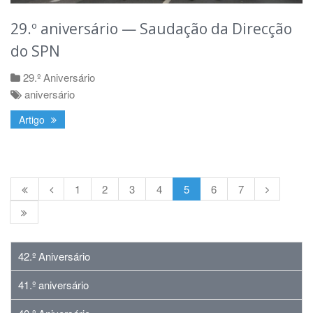
29.º aniversário — Saudação da Direcção
do SPN
29.º Aniversário
aniversário
Artigo
1
2
3
4
5
6
7
42.º Aniversário
41.º aniversário