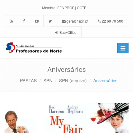
Membro:
FENPROF
|
CGTP
geral@spn.pt
22 60 70 500
BackOffice
Toggle
naviga
Aniversários
PASTAS
SPN
SPN (arquivo)
Aniversários