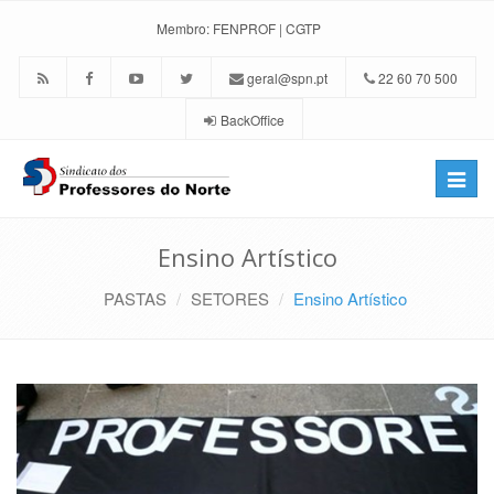
Membro:
FENPROF
|
CGTP
geral@spn.pt
22 60 70 500
BackOffice
Toggle
naviga
Ensino Artístico
PASTAS
SETORES
Ensino Artístico