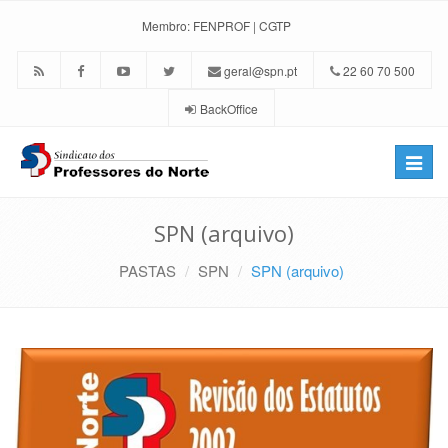
Membro:
FENPROF
|
CGTP
geral@spn.pt
22 60 70 500
BackOffice
Toggle
naviga
SPN (arquivo)
PASTAS
SPN
SPN (arquivo)