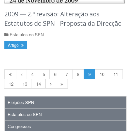
2009 — 2.ª revisão: Alteração aos
Estatutos do SPN - Proposta da Direcção
Estatutos do SPN
Artigo
4
5
6
7
8
9
10
11
12
13
14
Eleições SPN
Estatutos do SPN
Congressos