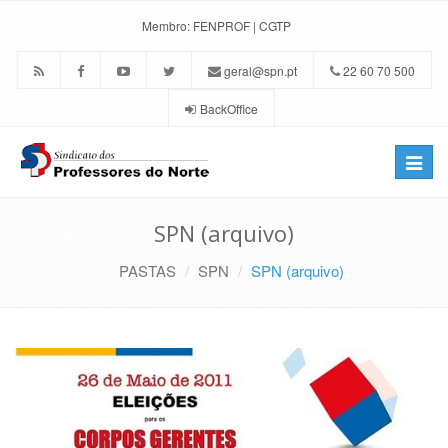
Membro:
FENPROF
|
CGTP
geral@spn.pt
22 60 70 500
BackOffice
Toggle
naviga
SPN (arquivo)
PASTAS
SPN
SPN (arquivo)